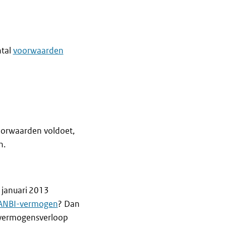
ntal
voorwaarden
voorwaarden voldoet,
n.
1 januari 2013
ANBI-vermogen
? Dan
t vermogensverloop