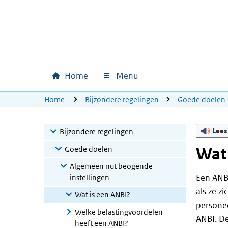
Ga naar hoofdinhoud
Ga direct naar hoofdnavigatie
Ga direct naar footer
Home
Menu
Hoofdnavigatie
U bevindt zich hier:
Home
Bijzondere regelingen
Goede doelen
Lees
Bijzondere regelingen
Goede doelen
Wat 
Algemeen nut beogende
Een ANBI
instellingen
als ze z
Wat is een ANBI?
personee
Welke belastingvoordelen
ANBI. De
heeft een ANBI?