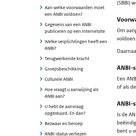
(SBBI) 
Aan welke voorwaarden moet
een ANBI voldoen?
Voorw
Gegevens van een ANBI
Om aang
publiceren op een internetsite
voldoen
Welke verplichtingen heeft een
ANBI?
Daarnaa
Terugwerkende kracht
ANBI-s
Groepsbeschikking
Een AN
Culturele ANBI
of als d
Hoe vraagt u aanwijzing als
ANBI aan?
ANBI-s
U hebt de aanvraag
opgestuurd. En dan?
Is de AN
beëindi
Bezwaar en beroep
bent u v
ANBI-status verliezen