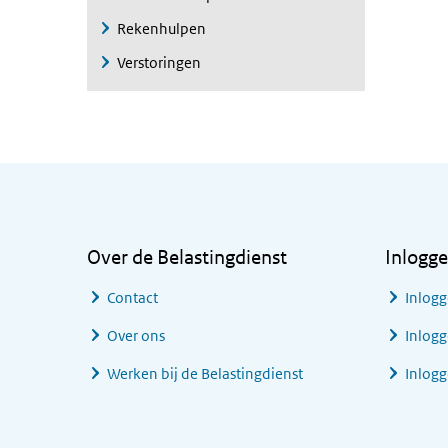
Rekenhulpen
Verstoringen
Algemene informatie
Over de Belastingdienst
Inlogg
Contact
Inlogg
Over ons
Inlogg
Werken bij de Belastingdienst
Inlog