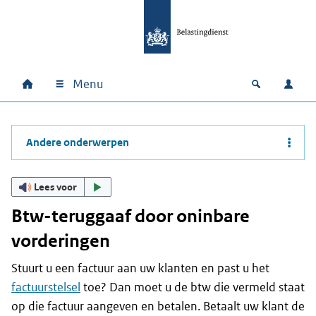
Ga naar hoofdinhoud
Ga direct naar hoofdnavigatie
Ga direct naar footer
Menu
Home
Open zoek
Inlo
Hoofdnavigatie
Andere onderwerpen
Lees voor
Btw-teruggaaf door oninbare
vorderingen
Stuurt u een factuur aan uw klanten en past u het
factuurstelsel
toe? Dan moet u de btw die vermeld staat
op die factuur aangeven en betalen. Betaalt uw klant de