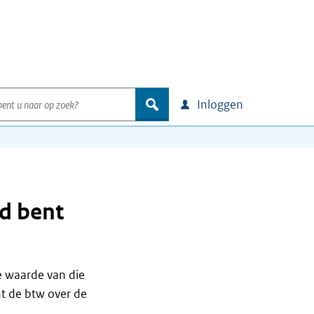
nt u naar op zoek?
zoek
Inloggen
ld bent
e waarde van die
t de btw over de