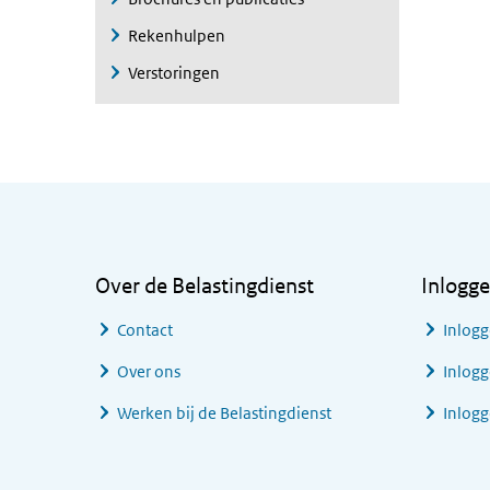
Rekenhulpen
Verstoringen
Algemene informatie
Over de Belastingdienst
Inlogg
Contact
Inlogg
Over ons
Inlogg
Werken bij de Belastingdienst
Inlog