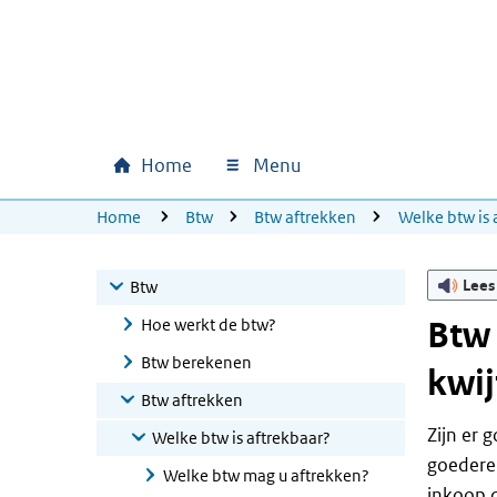
Ga naar hoofdinhoud
Ga direct naar hoofdnavigatie
Ga direct naar footer
Home
Menu
Hoofdnavigatie
U bevindt zich hier:
Home
Btw
Btw aftrekken
Welke btw is 
Lees
Btw
Hoe werkt de btw?
Btw 
Btw berekenen
kwij
Btw aftrekken
Zijn er 
Welke btw is aftrekbaar?
goederen
Welke btw mag u aftrekken?
inkoop d