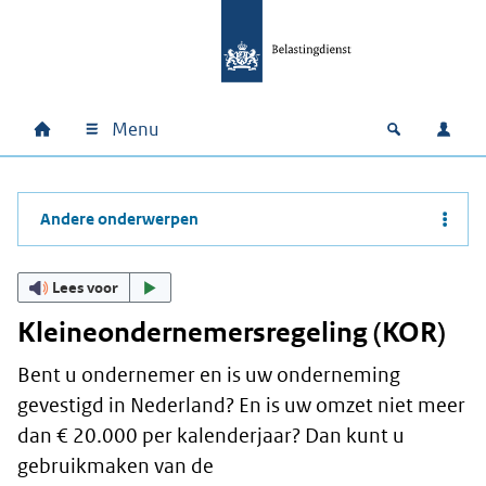
Ga naar hoofdinhoud
Ga direct naar hoofdnavigatie
Ga direct naar footer
Menu
Home
Open zoek
Inlo
Hoofdnavigatie
Andere onderwerpen
Lees voor
Kleineondernemersregeling (KOR)
Bent u ondernemer en is uw onderneming
gevestigd in Nederland? En is uw omzet niet meer
dan € 20.000 per kalenderjaar? Dan kunt u
gebruikmaken van de