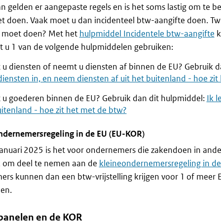
 gelden er aangepaste regels en is het soms lastig om te b
 doen. Vaak moet u dan incidenteel btw-aangifte doen. Twij
e moet doen? Met het
hulpmiddel Incidentele btw-aangifte
k
t u 1 van de volgende hulpmiddelen gebruiken:
t u diensten of neemt u diensten af binnen de EU? Gebruik d
diensten in, en neem diensten af uit het buitenland - hoe zi
t u goederen binnen de EU? Gebruik dan dit hulpmiddel:
Ik 
itenland - hoe zit het met de btw?
ndernemersregeling in de EU (EU-KOR)
januari 2025 is het voor ondernemers die zakendoen in and
k om deel te nemen aan de
kleineondernemersregeling in d
rs kunnen dan een btw-vrijstelling krijgen voor 1 of meer 
en.
anelen en de KOR