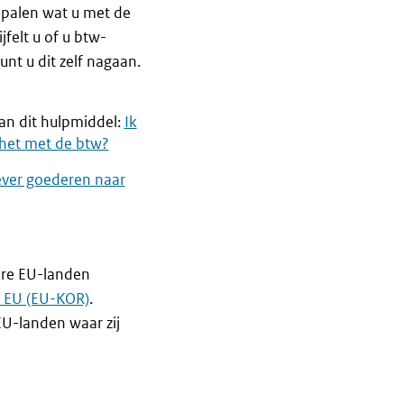
epalen wat u met de
felt u of u btw-
unt u dit zelf nagaan.
an dit hulpmiddel:
Ik
t het met de btw?
lever goederen naar
ere EU-landen
e EU (EU-KOR)
.
EU-landen waar zij