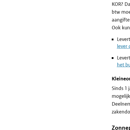
KOR? Dan
btw moet
aangift
Ook kun
Lever
lever 
Lever
het bu
Kleineo
Sinds 1 
mogelij
Deelneme
zakendo
Zonnep