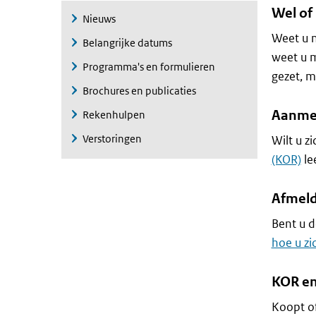
Wel of
Nieuws
Weet u n
Belangrijke datums
weet u 
Programma's en formulieren
gezet, 
Brochures en publicaties
Aanmel
Rekenhulpen
Verstoringen
Wilt u z
(KOR)
le
Afmeld
Bent u d
hoe u zi
KOR en
Koopt of