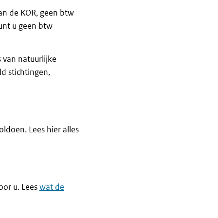
 aan de KOR, geen btw
unt u geen btw
 van natuurlijke
d stichtingen,
doen. Lees hier alles
oor u. Lees
wat de