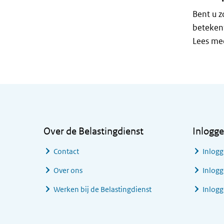
Bent u 
beteken
Lees mee
Algemene informatie
Over de Belastingdienst
Inlogg
Contact
Inlogg
Over ons
Inlogg
Werken bij de Belastingdienst
Inlog