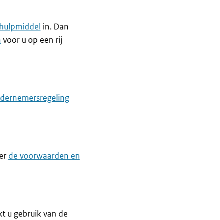
hulpmiddel
in. Dan
n
voor u op een rij
dernemersregeling
ver
de voorwaarden en
t u gebruik van de