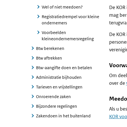
Wel of niet meedoen?
De KOR i
mag ber
Registratiedrempel voor kleine
terugvra
ondernemers
Voorbeelden
De KOR i
kleineondernemersregeling
personen
Btw berekenen
verenigi
Btw aftrekken
Voorwa
Btw-aangifte doen en betalen
Om deel
Administratie bijhouden
over de
Tarieven en vrijstellingen
Onroerende zaken
Meedoe
Bijzondere regelingen
Als u be
Zakendoen in het buitenland
KOR voo