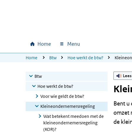
Ga naar hoofdinhoud
Ga direct naar hoofdnavigatie
Ga direct naar footer
Home
Menu
Hoofdnavigatie
U bevindt zich hier:
Home
Btw
Hoe werkt de btw?
Kleineon
Lees
Btw
Hoe werkt de btw?
Kle
Voor wie geldt de btw?
Bent u 
Kleineondernemersregeling
omzet n
Wat betekent meedoen met de
de klei
kleineondernemersregeling
(KOR)?