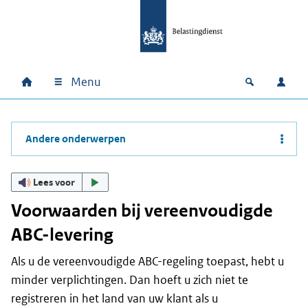
Ga naar hoofdinhoud
Ga direct naar hoofdnavigatie
Ga direct naar footer
Menu
Home
Open zoek
Inlo
Hoofdnavigatie
Andere onderwerpen
Lees voor
Voorwaarden bij vereenvoudigde
ABC-levering
Als u de vereenvoudigde ABC-regeling toepast, hebt u
minder verplichtingen. Dan hoeft u zich niet te
registreren in het land van uw klant als u