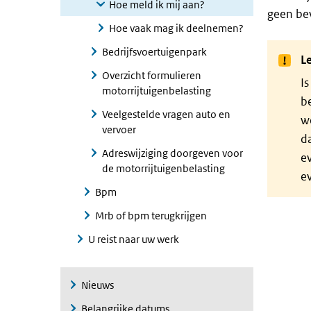
Hoe meld ik mij aan?
geen bev
Hoe vaak mag ik deelnemen?
Bedrijfsvoertuigenpark
Le
Overzicht formulieren
I
motorrijtuigenbelasting
b
Veelgestelde vragen auto en
we
vervoer
d
Adreswijziging doorgeven voor
e
de motorrijtuigenbelasting
e
Bpm
Mrb of bpm terugkrijgen
U reist naar uw werk
Nieuws
Belangrijke datums