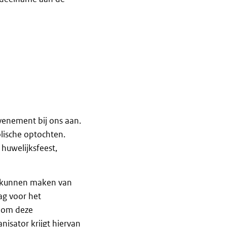
venement bij ons aan.
lische optochten.
huwelijksfeest,
ik kunnen maken van
ag voor het
s om deze
isator krijgt hiervan