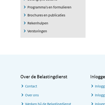
Programma's en formulieren
Brochures en publicaties
Rekenhulpen
Verstoringen
Algemene informatie
Over de Belastingdienst
Inlogg
Contact
Inlogg
Over ons
Inlogg
Werken bij de Belastingdienst
Inlog