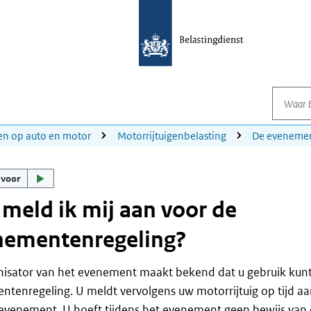
Waar be
en op auto en motor
Motorrijtuigenbelasting
De evenemen
 voor
meld ik mij aan voor de
nementenregeling?
nisator van het evenement maakt bekend dat u gebruik kun
tenregeling. U meldt vervolgens uw motorrijtuig op tijd aan
 evenement. U hoeft tijdens het evenement geen bewijs van