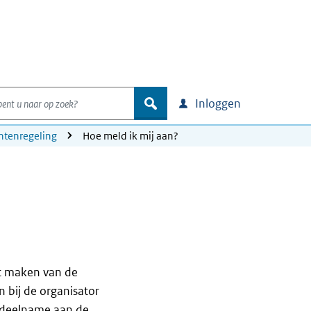
nt u naar op zoek?
zoek
Inloggen
tenregeling
Hoe meld ik mij aan?
t maken van de
 bij de organisator
 deelname aan de