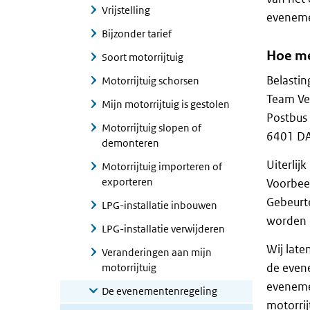
Vrijstelling
evenemen
Bijzonder tarief
Hoe me
Soort motorrijtuig
Belastin
Motorrijtuig schorsen
Team Ve
Mijn motorrijtuig is gestolen
Postbus
Motorrijtuig slopen of
6401 DA
demonteren
Uiterlij
Motorrijtuig importeren of
exporteren
Voorbeel
Gebeurte
LPG-installatie inbouwen
worden 
LPG-installatie verwijderen
Wij late
Veranderingen aan mijn
de evene
motorrijtuig
evenemen
De evenementenregeling
motorrij