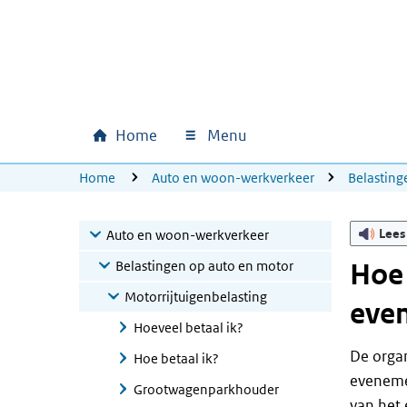
Ga naar hoofdinhoud
Ga direct naar hoofdnavigatie
Ga direct naar footer
Home
Menu
Hoofdnavigatie
U bevindt zich hier:
Home
Auto en woon-werkverkeer
Belasting
Lees
Auto en woon-werkverkeer
Belastingen op auto en motor
Hoe 
Motorrijtuigenbelasting
eve
Hoeveel betaal ik?
De orga
Hoe betaal ik?
evenemen
Grootwagenparkhouder
van het