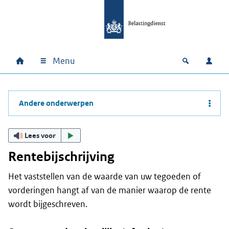
Ga naar hoofdinhoud
Ga direct naar hoofdnavigatie
Ga direct naar footer
Menu
Home
Open zoek
Inlo
Hoofdnavigatie
Andere onderwerpen
Lees voor
Rentebijschrijving
Het vaststellen van de waarde van uw tegoeden of
vorderingen hangt af van de manier waarop de rente
wordt bijgeschreven.