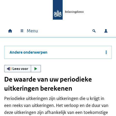
Ga naar hoofdinhoud
Ga direct naar hoofdnavigatie
Ga direct naar footer
Menu
Home
Open zoek
Inlo
Hoofdnavigatie
Andere onderwerpen
Lees voor
De waarde van uw periodieke
uitkeringen berekenen
Periodieke uitkeringen zijn uitkeringen die u krijgt in
een reeks van uitkeringen. Het verloop en de duur van
deze uitkeringen zijn afhankelijk van een toekomstige