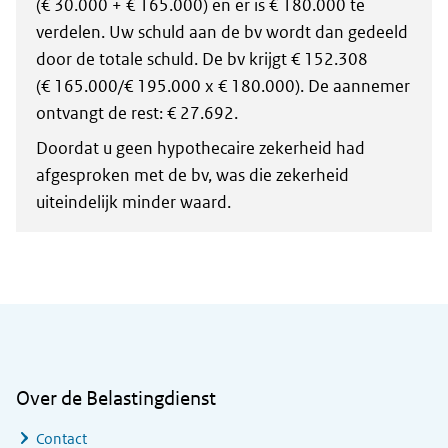
(€ 30.000 + € 165.000) en er is € 180.000 te
verdelen. Uw schuld aan de bv wordt dan gedeeld
door de totale schuld. De bv krijgt € 152.308
(€ 165.000/€ 195.000 x € 180.000). De aannemer
ontvangt de rest: € 27.692.
Doordat u geen hypothecaire zekerheid had
afgesproken met de bv, was die zekerheid
uiteindelijk minder waard.
Algemene informatie
Over de Belastingdienst
Contact