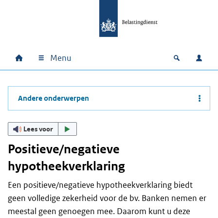
Ga naar hoofdinhoud
Ga direct naar hoofdnavigatie
Ga direct naar footer
Menu
Home
Open zoek
Inlo
Hoofdnavigatie
Andere onderwerpen
Lees voor
Positieve/negatieve
hypotheekverklaring
Een positieve/negatieve hypotheekverklaring biedt
geen volledige zekerheid voor de bv. Banken nemen er
meestal geen genoegen mee. Daarom kunt u deze