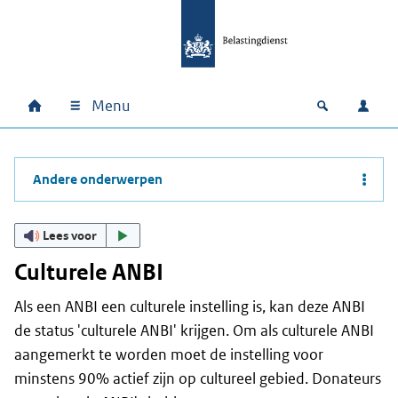
Ga naar hoofdinhoud
Ga direct naar hoofdnavigatie
Ga direct naar footer
Menu
Home
Open zoek
Inlo
Hoofdnavigatie
Andere onderwerpen
Lees voor
Culturele ANBI
Als een ANBI een culturele instelling is, kan deze ANBI
de status 'culturele ANBI' krijgen. Om als culturele ANBI
aangemerkt te worden moet de instelling voor
minstens 90% actief zijn op cultureel gebied. Donateurs