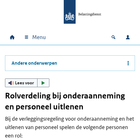
Ga naar hoofdinhoud
Ga direct naar hoofdnavigatie
Ga direct naar footer
Menu
Home
Open zoek
Inlo
Hoofdnavigatie
Andere onderwerpen
Lees voor
Rolverdeling bij onderaanneming
en personeel uitlenen
Bij de verleggingsregeling voor onderaanneming en het
uitlenen van personeel spelen de volgende personen
een rol: