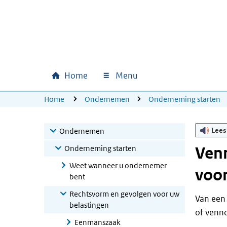
Ga naar hoofdinhoud
Ga direct naar hoofdnavigatie
Ga direct naar footer
Home
Menu
Hoofdnavigatie
U bevindt zich hier:
Home
Ondernemen
Onderneming starten
Lees
Ondernemen
Onderneming starten
Venn
Weet wanneer u ondernemer
voor
bent
Rechtsvorm en gevolgen voor uw
Van een 
belastingen
of venn
Eenmanszaak