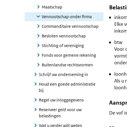
Belasti
Maatschap
Vennootschap onder firma
inkom
Elke 
Commanditaire vennootschap
inkom
Besloten vennootschap
btw
Stichting of vereniging
Voor d
Fonds voor gemene rekening
vormt
onder
Buitenlandse rechtsvormen
loonh
Schrijf uw onderneming in
Als u
Houd een goede administratie
loonh
bij
Regel uw inloggegevens
Aanspra
Reserveer geld voor uw
De vof i
belastingen
Wat u verder wilt weten