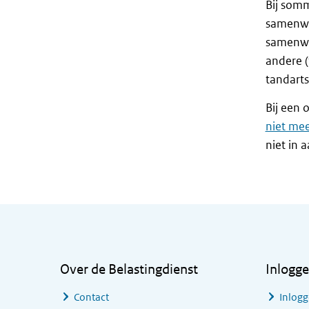
Bij somm
samenwer
samenwer
andere (
tandarts
Bij een
niet mee
niet in 
Algemene informatie
Over de Belastingdienst
Inlogg
Contact
Inlogg