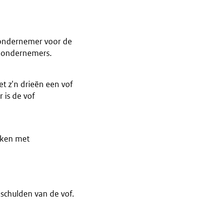
 ondernemer voor de
r ondernemers.
t z'n drieën een vof
 is de vof
aken met
 schulden van de vof.