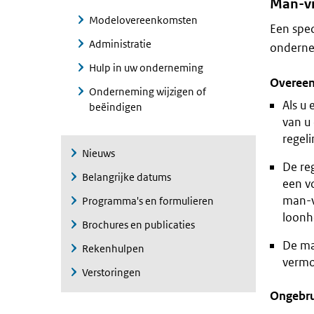
Man-v
Modelovereenkomsten
Een spec
Administratie
onderne
Hulp in uw onderneming
Overeen
Onderneming wijzigen of
Als u
beëindigen
van u
regel
Nieuws
De reg
Belangrijke datums
een v
man-v
Programma's en formulieren
loonh
Brochures en publicaties
De ma
Rekenhulpen
vermo
Verstoringen
Ongebru