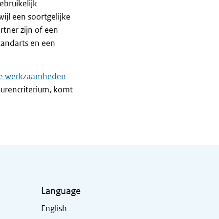
bruikelijk
jl een soortgelijke
tner zijn of een
tandarts en een
de werkzaamheden
t urencriterium, komt
Language
English