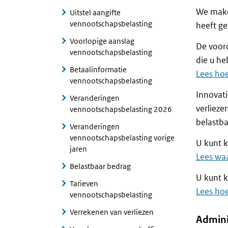
We maken
Uitstel aangifte
vennootschapsbelasting
heeft g
Voorlopige aanslag
De voord
vennootschapsbelasting
die u he
Betaalinformatie
Lees ho
vennootschapsbelasting
Innovati
Veranderingen
verlieze
vennootschapsbelasting 2026
belastba
Veranderingen
vennootschapsbelasting vorige
U kunt k
jaren
Lees waa
Belastbaar bedrag
U kunt k
Tarieven
Lees hoe
vennootschapsbelasting
Verrekenen van verliezen
Admini