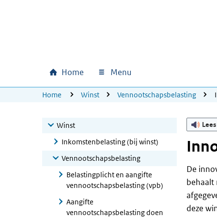
Ga naar hoofdinhoud
Ga direct naar hoofdnavigatie
Ga direct naar footer
Home
Menu
Hoofdnavigatie
U bevindt zich hier:
Home
Winst
Vennootschapsbelasting
Lees
Winst
Inkomstenbelasting (bij winst)
Inn
Vennootschapsbelasting
De innov
Belastingplicht en aangifte
behaalt 
vennootschapsbelasting (vpb)
afgegeve
Aangifte
deze win
vennootschapsbelasting doen