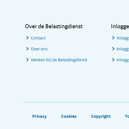
Algemene informatie
Over de Belastingdienst
Inlogg
Contact
Inlogg
Over ons
Inlogg
Werken bij de Belastingdienst
Inlog
Footer links
Privacy
Cookies
Copyright
T