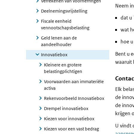
Verrekenen van voorheffingen
Neem in 
Deelnemingsvrijstelling
dat u
Fiscale eenheid
vennootschapsbelasting
wat he
Geld lenen aan de
hoe u
aandeelhouder
Bent u 
Innovatiebox
waaruit 
Kleinere en grotere
belastingplichtigen
Contac
Voorwaarden aan immateriële
activa
Elk bela
de inno
Rekenvoorbeeld Innovatiebox
de innov
Drempel innovatiebox
krijgen 
Kiezen voor innovatiebox
U vindt
Kiezen voor een vast bedrag
aanspre