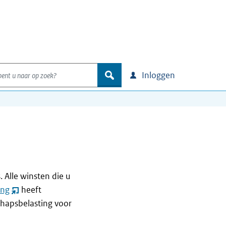
nt u naar op zoek?
zoek
Inloggen
Alle winsten die u
ing
heeft
(opent
chapsbelasting voor
nieuw
venster)