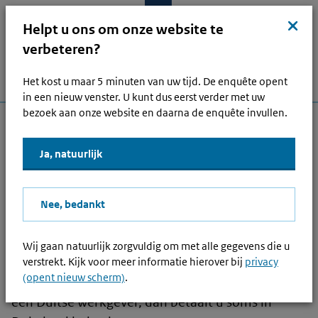
Ga naar hoofdinhoud
Ga direct naar hoofdnavigatie
Ga direct naar footer
Sluit
kruis
Helpt u ons om onze website te
verbeteren?
Het kost u maar 5 minuten van uw tijd. De enquête opent
Menu
Home
Open zoek
Inlo
Hoofdnavigatie
in een nieuw venster. U kunt dus eerst verder met uw
bezoek aan onze website en daarna de enquête invullen.
Lees voor
Ja, natuurlijk
Ik woon in Duitsland - waar betaal
ik belasting over inkomen uit
Nee, bedankt
Nederland?
Werkt u in Nederland voor een Nederlandse
Wij gaan natuurlijk zorgvuldig om met alle gegevens die u
werkgever, dan betaalt u over uw loon meestal in
verstrekt. Kijk voor meer informatie hierover bij
privacy
(opent nieuw scherm)
.
Nederland belasting. Werkt u in Nederland voor
een Duitse werkgever, dan betaalt u soms in