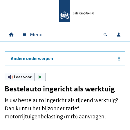
Ga naar hoofdinhoud
Ga direct naar hoofdnavigatie
Ga direct naar footer
Menu
Home
Open zoek
Inlo
Hoofdnavigatie
Andere onderwerpen
Lees voor
Bestelauto ingericht als werktuig
Is uw bestelauto ingericht als rijdend werktuig?
Dan kunt u het bijzonder tarief
motorrijtuigenbelasting (mrb) aanvragen.