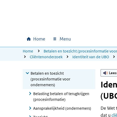
Ga naar hoofdinhoud
Ga direct naar hoofdnavigatie
Ga direct naar footer
Home
Menu
Hoofdnavigatie
U bevindt zich hier:
Home
Betalen en toezicht (procesinformatie vo
Cliëntenonderzoek
Identiteit van de UBO
Lees
Betalen en toezicht
(procesinformatie voor
Iden
ondernemers)
(UBO
Belasting betalen of terugkrijgen
(procesinformatie)
De Wet t
Aansprakelijkheid (ondernemers)
dat u
cl