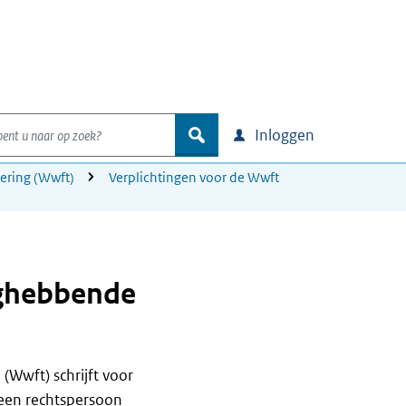
nt u naar op zoek?
zoek
Inloggen
ering (Wwft)
Verplichtingen voor de Wwft
anghebbende
(Wwft) schrijft voor
s (een rechtspersoon