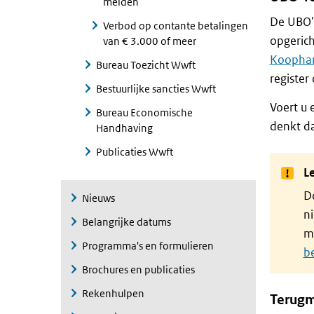
melden
De UBO's
Verbod op contante betalingen
opgerich
van € 3.000 of meer
Koophan
Bureau Toezicht Wwft
register
Bestuurlijke sancties Wwft
Voert u 
Bureau Economische
denkt da
Handhaving
Publicaties Wwft
Le
Do
Nieuws
ni
Belangrijke datums
m
Programma's en formulieren
b
Brochures en publicaties
Rekenhulpen
Terugm