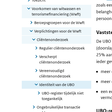
Toezicht
zoals ee
Voorkomen van witwassen en
belanghe
terrorismefinanciering (Wwft)
persoon 
Beroepsgroepen voor de Wwft
Verplichtingen voor de Wwft
Vastste
Cliëntenonderzoek
De UBO i
(doorsla
Regulier cliëntenonderzoek
25% aand
Verscherpt
ieder ge
cliëntenonderzoek
Vereenvoudigd
meer 
cliëntenonderzoek
meer 
Identiteit van de UBO
een e
UBO-register tijdelijk niet
vermo
toegankelijk
Ongebruikelijke transactie
UBO-re