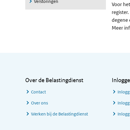
Verstoringen
Voor het
register
degene d
Meer inf
Algemene informatie
Over de Belastingdienst
Inlogg
Contact
Inlogg
Over ons
Inlogg
Werken bij de Belastingdienst
Inlog