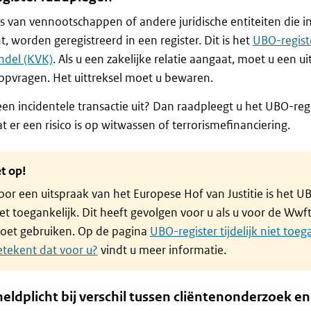
 van vennootschappen of andere juridische entiteiten die in
t, worden geregistreerd in een register. Dit is het
UBO-regist
del (KVK)
. Als u een zakelijke relatie aangaat, moet u een u
 opvragen. Het uittreksel moet u bewaren.
een incidentele transactie uit? Dan raadpleegt u het UBO-regis
t er een risico is op witwassen of terrorismefinanciering.
t op!
or een uitspraak van het Europese Hof van Justitie is het UBO
et toegankelijk. Dit heeft gevolgen voor u als u voor de Wwf
oet gebruiken. Op de pagina
UBO-register tijdelijk niet toeg
etekent dat voor u?
vindt u meer informatie.
eldplicht bij verschil tussen cliëntenonderzoek e