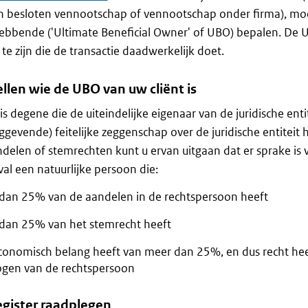
n besloten vennootschap of vennootschap onder firma), moet
bbende ('Ultimate Beneficial Owner' of UBO) bepalen. De U
te zijn die de transactie daadwerkelijk doet.
llen wie de UBO van uw cliënt is
s degene die de uiteindelijke eigenaar van de juridische entite
ggevende) feitelijke zeggenschap over de juridische entiteit 
elen of stemrechten kunt u ervan uitgaan dat er sprake is v
val een natuurlijke persoon die:
dan 25% van de aandelen in de rechtspersoon heeft
dan 25% van het stemrecht heeft
conomisch belang heeft van meer dan 25%, en dus recht he
gen van de rechtspersoon
gister raadplegen