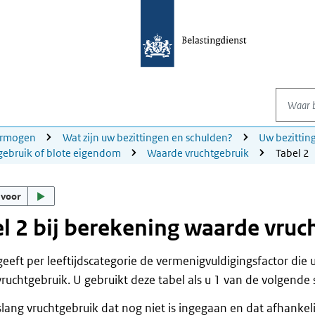
Waar be
ermogen
Wat zijn uw bezittingen en schulden?
Uw bezittin
gebruik of blote eigendom
Waarde vruchtgebruik
Tabel 2
 voor
l 2 bij berekening waarde vruc
geeft per leeftijdscategorie de vermenigvuldigingsfactor die
ruchtgebruik. U gebruikt deze tabel als u 1 van de volgende
lang vruchtgebruik dat nog niet is ingegaan en dat afhankeli