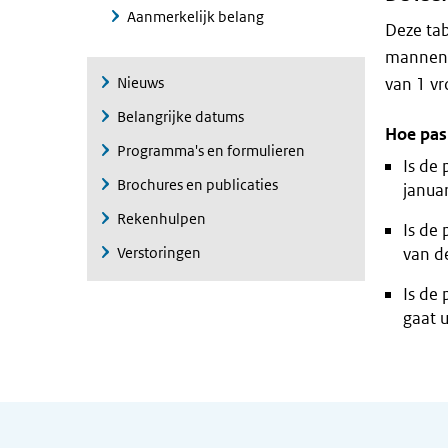
Aanmerkelijk belang
Deze ta
mannen. 
Nieuws
van 1 vr
Belangrijke datums
Hoe pas 
Programma's en formulieren
Is de 
Brochures en publicaties
januar
Rekenhulpen
Is de 
Verstoringen
van de
Is de 
gaat u
Algemene informatie