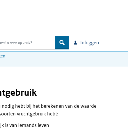
nt u naar op zoek?
zoek
Inloggen
gen
htgebruik
 u nodig hebt bij het berekenen van de waarde
 soorten vruchtgebruik hebt:
jk is van iemands leven