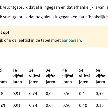
ijk vruchtgebruik dat al is ingegaan en dat afhankelijk is van
ijk vruchtgebruik dat nog niet is ingegaan en dat afhankelijk
t op!
jk of u de leeftijd in de tabel moet
aanpassen
.
d
1e
2e
3e
4e
5e
6e
vijftal
vijftal
vijftal
vijftal
vijftal
vijftal
atum
jaren
jaren
jaren
jaren
jaren
jaren
19
0,91
0,74
0,61
0,50
0,41
0,33
 24
0,91
0,74
0,61
0,50
0,40
0,33