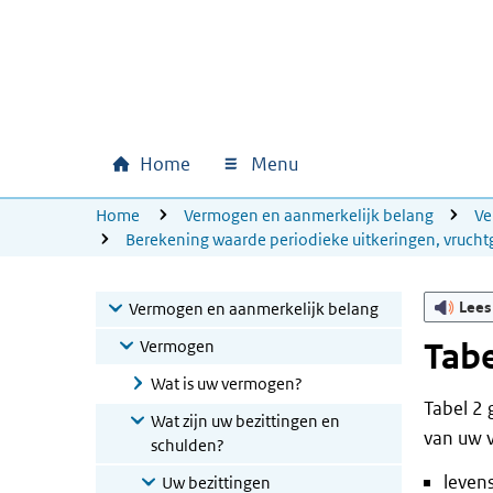
Ga naar hoofdinhoud
Ga direct naar hoofdnavigatie
Ga direct naar footer
Home
Menu
Hoofdnavigatie
U bevindt zich hier:
Home
Vermogen en aanmerkelijk belang
V
Berekening waarde periodieke uitkeringen, vrucht
Lees
Vermogen en aanmerkelijk belang
Vermogen
Tabe
Wat is uw vermogen?
Tabel 2 
Wat zijn uw bezittingen en
van uw v
schulden?
levens
Uw bezittingen