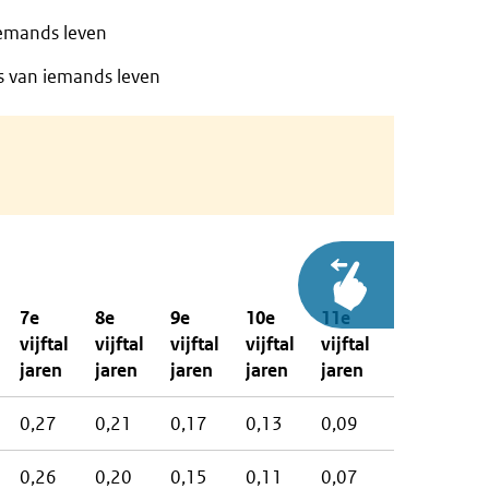
 iemands leven
 is van iemands leven
7e
8e
9e
10e
11e
12e
v
vijftal
vijftal
vijftal
vijftal
vijftal
vijftal
ja
jaren
jaren
jaren
jaren
jaren
jaren
0,27
0,21
0,17
0,13
0,09
0,06
0
0,26
0,20
0,15
0,11
0,07
0,04
0