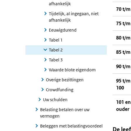
afhankelijk
70 t/m
Tijdelijk, al ingegaan, niet
afhankelijk
75 t/m
Eeuwigdurend
80 t/m
Tabel 1
Tabel 2
85 t/m
Tabel 3
90 t/m
Waarde blote eigendom
Overige bezittingen
95 t/m
100
Crowdfunding
Uw schulden
101 en
ouder
Belasting betalen over uw
vermogen
Beleggen met belastingvoordeel
De leef