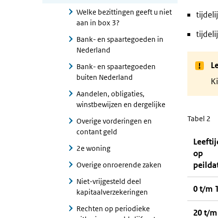
Welke bezittingen geeft u niet
tijdel
aan in box 3?
tijdel
Bank- en spaartegoeden in
Nederland
Le
Bank- en spaartegoeden
buiten Nederland
Ki
Aandelen, obligaties,
winstbewijzen en dergelijke
Tabel 2
Overige vorderingen en
contant geld
Leeftij
2e woning
op
peild
Overige onroerende zaken
Niet-vrijgesteld deel
0 t/m 
kapitaalverzekeringen
Rechten op periodieke
20 t/m