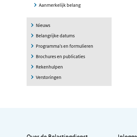
Aanmerkelijk belang
Nieuws
Belangrijke datums
Programma's en formulieren
Brochures en publicaties
Rekenhulpen
Verstoringen
Algemene informatie
Over de Belastingdienst
Inlogg