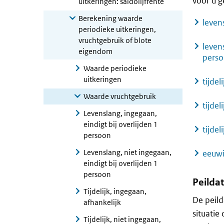
voor u g
uitkeringen: saldolijfrente
Berekening waarde
leven
periodieke uitkeringen,
vruchtgebruik of blote
leven
eigendom
pers
Waarde periodieke
uitkeringen
tijdel
Waarde vruchtgebruik
tijde
Levenslang, ingegaan,
eindigt bij overlijden 1
tijdel
persoon
Levenslang, niet ingegaan,
eeuwi
eindigt bij overlijden 1
persoon
Peilda
Tijdelijk, ingegaan,
De peild
afhankelijk
situatie
Tijdelijk, niet ingegaan,