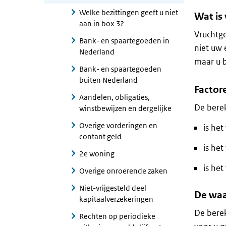
Welke bezittingen geeft u niet
Wat is
aan in box 3?
Vruchtg
Bank- en spaartegoeden in
niet uw 
Nederland
maar u b
Bank- en spaartegoeden
buiten Nederland
Factor
Aandelen, obligaties,
De berek
winstbewijzen en dergelijke
Overige vorderingen en
is het
contant geld
is het
2e woning
is het
Overige onroerende zaken
Niet-vrijgesteld deel
De waa
kapitaalverzekeringen
De berek
Rechten op periodieke