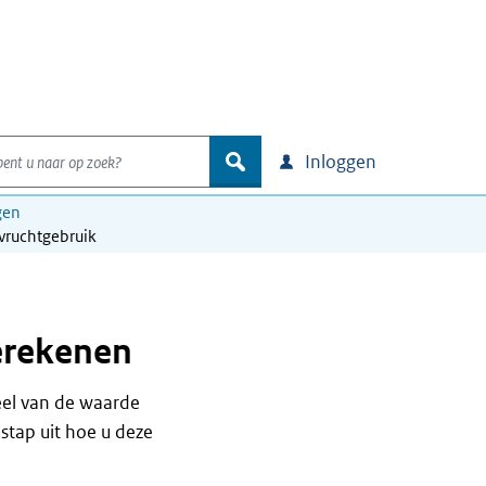
nt u naar op zoek?
zoek
Inloggen
gen
vruchtgebruik
erekenen
eel van de waarde
stap uit hoe u deze