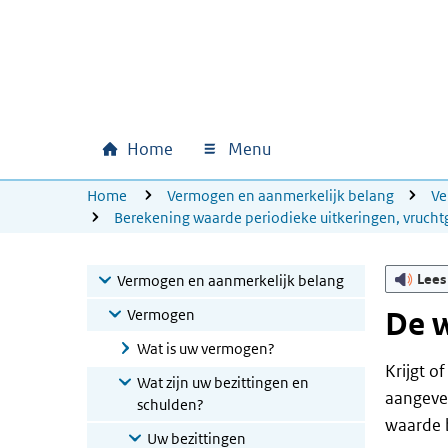
Ga naar hoofdinhoud
Ga direct naar hoofdnavigatie
Ga direct naar footer
Home
Menu
Hoofdnavigatie
U bevindt zich hier:
Home
Vermogen en aanmerkelijk belang
V
Berekening waarde periodieke uitkeringen, vrucht
Lees
Vermogen en aanmerkelijk belang
Vermogen
De w
Wat is uw vermogen?
Krijgt o
Wat zijn uw bezittingen en
aangeven
schulden?
waarde 
Uw bezittingen