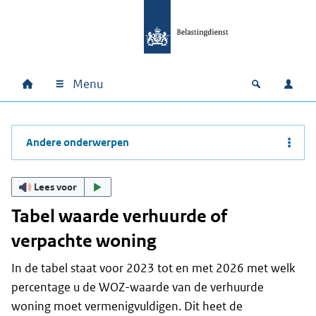
Ga naar hoofdinhoud
Ga direct naar hoofdnavigatie
Ga direct naar footer
Menu
Home
Open zoek
Inlo
Hoofdnavigatie
Andere onderwerpen
Lees voor
Tabel waarde verhuurde of
verpachte woning
In de tabel staat voor 2023 tot en met 2026 met welk
percentage u de WOZ-waarde van de verhuurde
woning moet vermenigvuldigen. Dit heet de