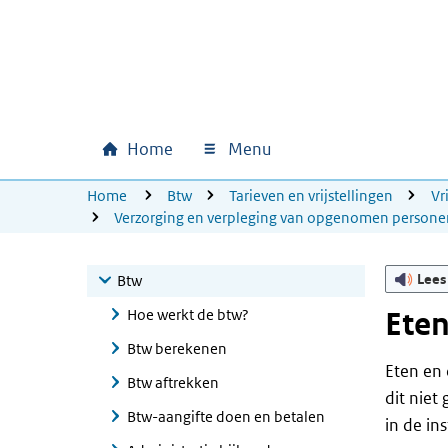
Ga naar hoofdinhoud
Ga direct naar hoofdnavigatie
Ga direct naar footer
Home
Menu
Hoofdnavigatie
U bevindt zich hier:
Home
Btw
Tarieven en vrijstellingen
Vr
Verzorging en verpleging van opgenomen persone
Lees
Btw
Hoe werkt de btw?
Eten
Btw berekenen
Eten en 
Btw aftrekken
dit niet
Btw-aangifte doen en betalen
in de in