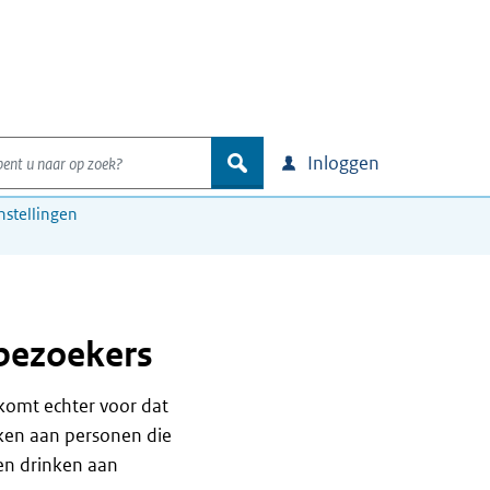
nt u naar op zoek?
zoek
Inloggen
nstellingen
 bezoekers
 komt echter voor dat
nken aan personen die
 en drinken aan