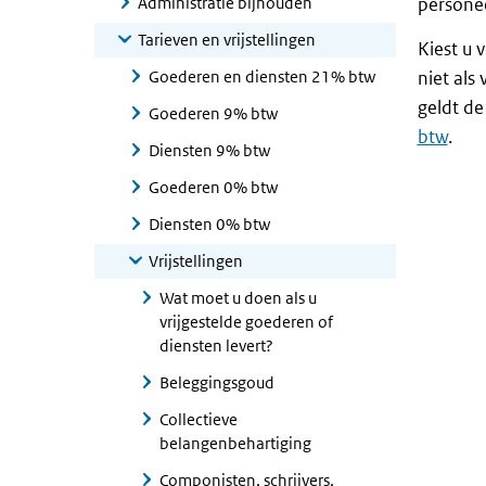
Administratie bijhouden
personee
Tarieven en vrijstellingen
Kiest u 
Goederen en diensten 21% btw
niet als 
geldt de
Goederen 9% btw
btw
.
Diensten 9% btw
Goederen 0% btw
Diensten 0% btw
Vrijstellingen
Wat moet u doen als u
vrijgestelde goederen of
diensten levert?
Beleggingsgoud
Collectieve
belangenbehartiging
Componisten, schrijvers,