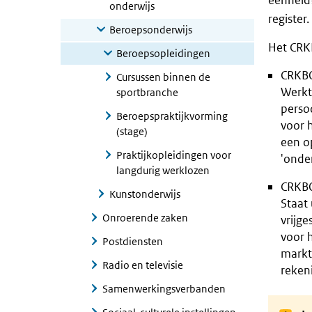
eenheid?
onderwijs
register.
Beroepsonderwijs
Het CRKB
Beroepsopleidingen
CRKBO
Cursussen binnen de
Werkt 
sportbranche
persoo
Beroepspraktijkvorming
voor h
(stage)
een op
Praktijkopleidingen voor
'onde
langdurig werklozen
CRKBO
Kunstonderwijs
Staat 
Onroerende zaken
vrijge
voor h
Postdiensten
markt 
Radio en televisie
reken
Samenwerkingsverbanden