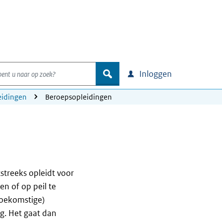
nt u naar op zoek?
zoek
Inloggen
eidingen
Beroepsopleidingen
streeks opleidt voor
n of op peil te
toekomstige)
g. Het gaat dan