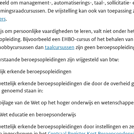
eeld om management-, automatiserings-, taal-, sollicitatie- 
ingsraadcursussen. De vrijstelling kan ook van toepassing z
ers
.
s om persoonlijke vaardigheden te leren, valt niet onder he
pleiding. Bijvoorbeeld een EHBO-cursus of het behalen van 
hobbycursussen dan
taalcursussen
zijn geen beroepsopleidin
staande beroepsopleidingen zijn vrijgesteld van btw:
lijk erkende beroepsopleidingen
wettelijk erkende beroepsopleidingen die door de overheid 
e genoemd staan in:
bijlage van de Wet op het hoger onderwijs en wetenschappel
Wet educatie en beroepsonderwijs
wettelijk erkende beroepsopleidingen door instellingen en z
jn ingeschreven in het
Centraal Register Kort Beroepsonderwi