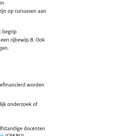
en
ijn op cursussen aan
t begrip
een rijbewijs B. Ook
gen.
gefinancierd worden
ijk onderzoek of
elfstandige docenten
js
(CRKBO)