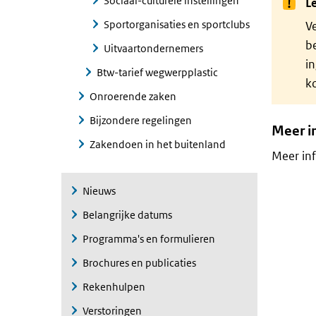
Sociaal-culturele instellingen
Le
Sportorganisaties en sportclubs
Ve
b
Uitvaartondernemers
i
Btw-tarief wegwerpplastic
ko
Onroerende zaken
Bijzondere regelingen
Meer i
Zakendoen in het buitenland
Meer inf
Nieuws
Belangrijke datums
Programma's en formulieren
Brochures en publicaties
Rekenhulpen
Verstoringen