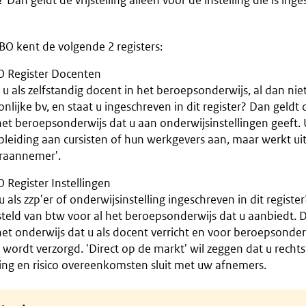
 Dan geldt de vrijstelling alleen voor de instelling die is ing
O kent de volgende 2 registers:
 Register Docenten
u als zelfstandig docent in het beroepsonderwijs, al dan nie
nlijke bv, en staat u ingeschreven in dit register? Dan geldt de
et beroepsonderwijs dat u aan onderwijsinstellingen geeft. U
leiding aan cursisten of hun werkgevers aan, maar werkt uit
raannemer'.
 Register Instellingen
u als zzp'er of onderwijsinstelling ingeschreven in dit registe
steld van btw voor al het beroepsonderwijs dat u aanbiedt. De
et onderwijs dat u als docent verricht en voor beroepsonderw
wordt verzorgd. 'Direct op de markt' wil zeggen dat u recht
ing en risico overeenkomsten sluit met uw afnemers.