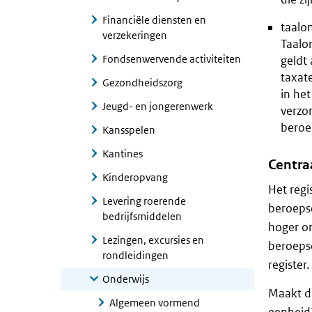
Financiële diensten en
taalo
verzekeringen
Taalo
Fondsenwervende activiteiten
geldt
taxat
Gezondheidszorg
in het
Jeugd- en jongerenwerk
verzor
beroe
Kansspelen
Kantines
Centra
Kinderopvang
Het regi
Levering roerende
beroepso
bedrijfsmiddelen
hoger on
Lezingen, excursies en
beroepso
rondleidingen
register.
Onderwijs
Maakt de
Algemeen vormend