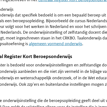
nderwijs
nderwijs dat specifiek bedoeld is om een bepaald beroep ui
 als een beroepsopleiding. Bijvoorbeeld de cursus Nederland
eur volgt voor het werken in Nederland en voor het schrijve
 Nederlands. De onderwijsinstelling of zelfstandig docent di
gt, moet ingeschreven staan in het CRKBO. Taalonderwijs dat 
psuitoefening is
algemeen vormend onderwijs
.
al Register Kort Beroepsonderwijs
ster is bedoeld voor onderwijsinstellingen en zelfstandige d
nderwijs aanbieden en die niet zijn vermeld in de bijlage v
derwijs en wetenschappelijk onderzoek, of in de Wet educa
nderwijs. Ook zzp'ers en buitenlandse instellingen mogen zic
 onderwijsinstelling die de beroepsopleiding geeft deel uit v