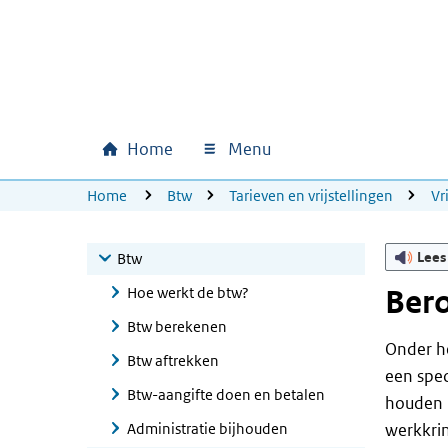
Ga naar hoofdinhoud
Ga direct naar hoofdnavigatie
Ga direct naar footer
Home
Menu
Hoofdnavigatie
U bevindt zich hier:
Home
Btw
Tarieven en vrijstellingen
Vr
Lees
Btw
Hoe werkt de btw?
Ber
Btw berekenen
Onder he
Btw aftrekken
een spec
Btw-aangifte doen en betalen
houden h
Administratie bijhouden
werkkrin