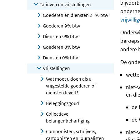
bijvoorb
Tarieven en vrijstellingen
ondernem
Goederen en diensten 21% btw
vrijwillig
Goederen 9% btw
Onderwij
Diensten 9% btw
beroepso
Goederen 0% btw
andere 
Diensten 0% btw
De onder
Vrijstellingen
wette
Wat moet u doen als u
vrijgestelde goederen of
niet-
diensten levert?
en di
Beleggingsgoud
de 
Collectieve
de 
belangenbehartiging
Componisten, schrijvers,
niet-
cartoonisten en journalisten
die zi