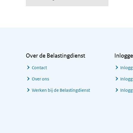
Algemene informatie
Over de Belastingdienst
Inlogg
Contact
Inlogg
Over ons
Inlogg
Werken bij de Belastingdienst
Inlog