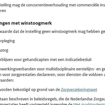
stelling mag de concurrentieverhouding met commerciële inst
oren
lingen met winstoogmerk
aarde dat de instelling geen winstoogmerk mag hebben gel
erpleging
zorg
rblijven voor gehandicapten met een indicatiebesluit
werkingsverbanden voor multidisciplinaire eerstelijns- en g
n voor zorgprestaties declareren, voor diensten die voldoen
aarden:
worden bekostigd op grond van de
Zorgverzekeringswet
staan beschreven in beleidsregels, die de Nederlandse Zorgau
gprestaties heeft vastgesteld ingevolge de
Wet marktordenin