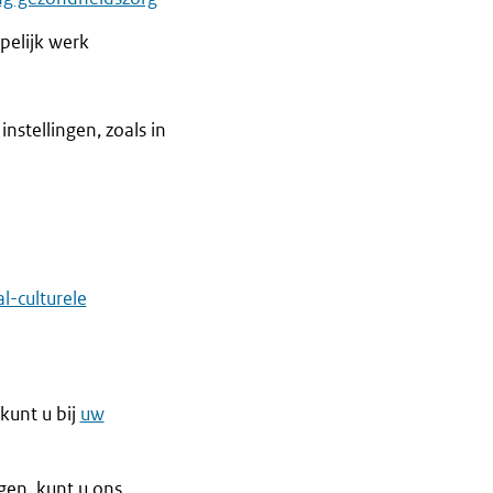
pelijk werk
nstellingen, zoals in
l-culturele
 kunt u bij
uw
ngen, kunt u ons