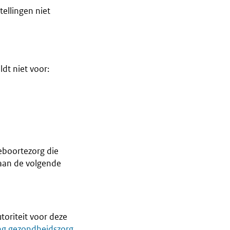
ellingen niet
dt niet voor:
eboortezorg die
 aan de volgende
toriteit voor deze
g gezondheidszorg