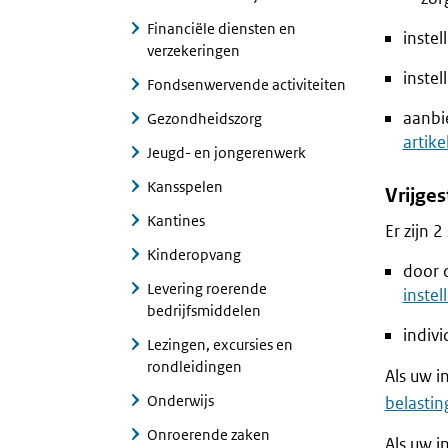
Financiële diensten en
inste
verzekeringen
instel
Fondsenwervende activiteiten
aanbie
Gezondheidszorg
artike
Jeugd- en jongerenwerk
Kansspelen
Vrijges
Kantines
Er zijn 2
Kinderopvang
door 
Levering roerende
instel
bedrijfsmiddelen
indiv
Lezingen, excursies en
rondleidingen
Als uw i
Onderwijs
belasti
Onroerende zaken
Als uw i