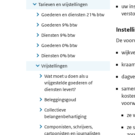
Tarieven en vrijstellingen
uw in
verst
Goederen en diensten 21% btw
Goederen 9% btw
Instel
Diensten 9% btw
De voorw
Goederen 0% btw
wijkv
Diensten 0% btw
kraam
Vrijstellingen
Wat moet u doen als u
dagve
vrijgestelde goederen of
samen
diensten levert?
koste
Beleggingsgoud
voorw
Collectieve
ze 
belangenbehartiging
Componisten, schrijvers,
ze 
cartoonisten en journalisten
zor