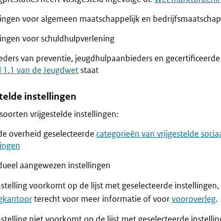
llingen voor algemeen maatschappelijk en bedrijfsmaatschap
lingen voor schuldhulpverlening
ders van preventie, jeugdhulpaanbieders en gecertificeerde i
l 1.1 van de Jeugdwet
staat
telde instellingen
 soorten vrijgestelde instellingen:
de overheid geselecteerde
categorieën van vrijgestelde sociaa
lingen
idueel aangewezen instellingen
nstelling voorkomt op de lijst met geselecteerde instellingen,
ngkantoor
terecht voor meer informatie of voor
vooroverleg
.
nstelling niet voorkomt op de lijst met geselecteerde instelli