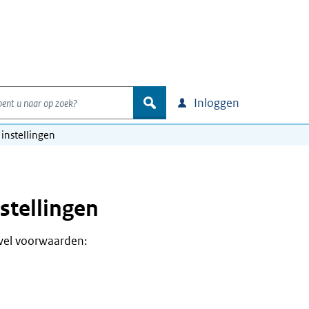
nt u naar op zoek?
zoek
Inloggen
 instellingen
nstellingen
n wel voorwaarden: