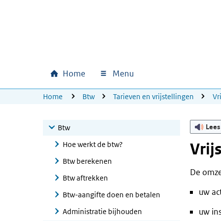
Ga naar hoofdinhoud
Ga direct naar hoofdnavigatie
Ga direct naar footer
Home
Menu
Hoofdnavigatie
U bevindt zich hier:
Home
Btw
Tarieven en vrijstellingen
Vr
Lees
Btw
Hoe werkt de btw?
Vrij
Btw berekenen
De omzet
Btw aftrekken
uw act
Btw-aangifte doen en betalen
uw in
Administratie bijhouden