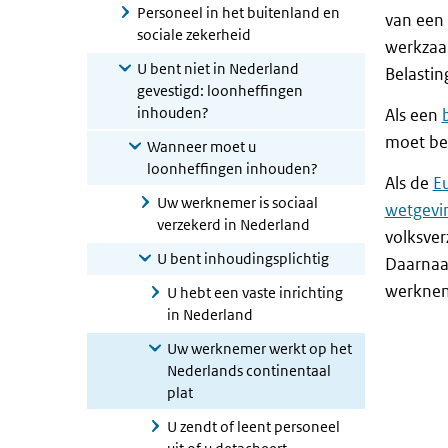
Personeel in het buitenland en
van een 
sociale zekerheid
werkzaa
U bent niet in Nederland
Belastin
gevestigd: loonheffingen
inhouden?
Als een
moet bet
Wanneer moet u
loonheffingen inhouden?
Als de
E
Uw werknemer is sociaal
wetgevi
verzekerd in Nederland
volksve
U bent inhoudingsplichtig
Daarnaas
werkne
U hebt een vaste inrichting
in Nederland
Uw werknemer werkt op het
Nederlands continentaal
plat
U zendt of leent personeel