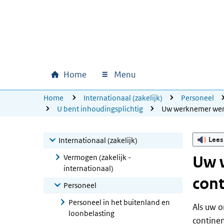
Ga naar hoofdinhoud
Ga direct naar hoofdnavigatie
Ga direct naar footer
Home
Menu
Hoofdnavigatie
U bevindt zich hier:
Home
Internationaal (zakelijk)
Personeel
U bent inhoudingsplichtig
Uw werknemer werk
Lees
Internationaal (zakelijk)
Vermogen (zakelijk -
Uw 
internationaal)
cont
Personeel
Personeel in het buitenland en
Als uw 
loonbelasting
continen