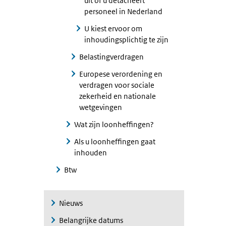
uit of u detacheert
personeel in Nederland
U kiest ervoor om
inhoudingsplichtig te zijn
Belastingverdragen
Europese verordening en
verdragen voor sociale
zekerheid en nationale
wetgevingen
Wat zijn loonheffingen?
Als u loonheffingen gaat
inhouden
Btw
Nieuws
Belangrijke datums