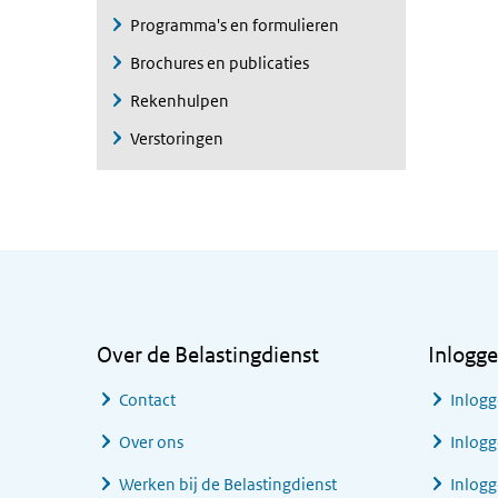
Programma's en formulieren
Brochures en publicaties
Rekenhulpen
Verstoringen
Algemene informatie
Over de Belastingdienst
Inlogg
Contact
Inlogg
Over ons
Inlogg
Werken bij de Belastingdienst
Inlog