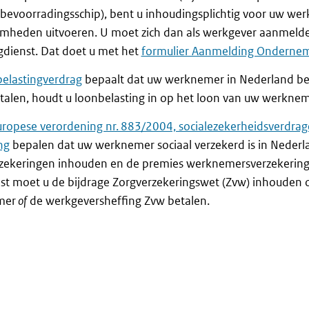
bevoorradingsschip), bent u inhoudingsplichtig voor uw we
mheden uitvoeren. U moet zich dan als werkgever aanmelde
gdienst. Dat doet u met het
formulier Aanmelding Ondernem
belastingverdrag
bepaalt dat uw werknemer in Nederland bel
alen, houdt u loonbelasting in op het loon van uw werknem
uropese verordening nr. 883/2004, socialezekerheidsverdrag
ng
bepalen dat uw werknemer sociaal verzekerd is in Nederl
rzekeringen inhouden en de premies werknemersverzekering
t moet u de bijdrage Zorgverzekeringswet (Zvw) inhouden 
mer
of
de werkgeversheffing Zvw betalen.