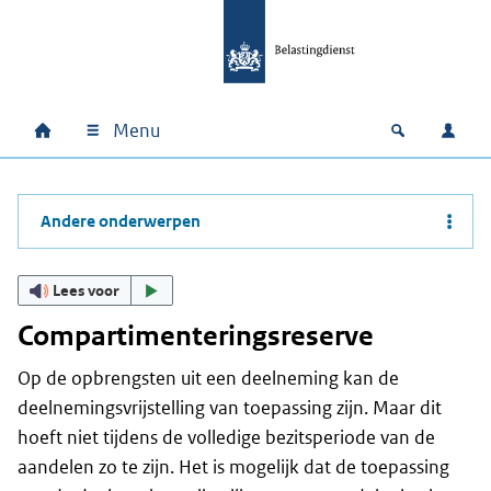
Ga naar hoofdinhoud
Ga direct naar hoofdnavigatie
Ga direct naar footer
Menu
Home
Open zoek
Inlo
Hoofdnavigatie
Andere onderwerpen
Lees voor
Compartimenteringsreserve
Op de opbrengsten uit een deelneming kan de
deelnemingsvrijstelling van toepassing zijn. Maar dit
hoeft niet tijdens de volledige bezitsperiode van de
aandelen zo te zijn. Het is mogelijk dat de toepassing