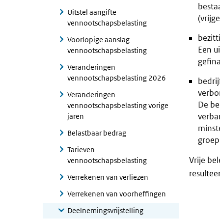
bestaa
Uitstel aangifte
(vrijg
vennootschapsbelasting
bezit
Voorlopige aanslag
Een ui
vennootschapsbelasting
gefin
Veranderingen
vennootschapsbelasting 2026
bedri
verbo
Veranderingen
De be
vennootschapsbelasting vorige
verba
jaren
minste
Belastbaar bedrag
groep
Tarieven
Vrije be
vennootschapsbelasting
resultee
Verrekenen van verliezen
Verrekenen van voorheffingen
Deelnemingsvrijstelling