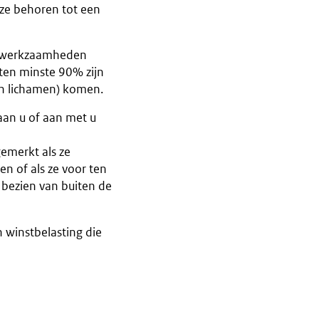
 ze behoren tot een
ngswerkzaamheden
 ten minste 90% zijn
en lichamen) komen.
aan u of aan met u
emerkt als ze
n of als ze voor ten
 bezien van buiten de
n winstbelasting die