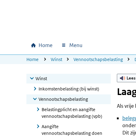
Ga naar hoofdinhoud
Ga direct naar hoofdnavigatie
Ga direct naar footer
Home
Menu
Hoofdnavigatie
U bevindt zich hier:
Home
Winst
Vennootschapsbelasting
Lees
Winst
Inkomstenbelasting (bij winst)
Laag
Vennootschapsbelasting
Als vrij
Belastingplicht en aangifte
vennootschapsbelasting (vpb)
beleg
onde
Aangifte
Dit zi
vennootschapsbelasting doen