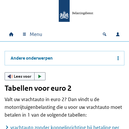
Ga naar hoofdinhoud
Ga direct naar hoofdnavigatie
Ga direct naar footer
Menu
Home
Open zoek
Inlo
Hoofdnavigatie
Andere onderwerpen
Lees voor
Tabellen voor euro 2
Valt uw vrachtauto in euro 2? Dan vindt u de
motorrijtuigenbelasting die u voor uw vrachtauto moet
betalen in 1 van de volgende tabellen:
vrachtauto zonder koppelinrichting bij betaling per