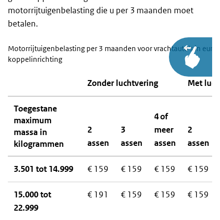
motorrijtuigenbelasting die u per 3 maanden moet
betalen.
Motorrijtuigenbelasting per 3 maanden voor vrachtauto's in euro
koppelinrichting
Zonder luchtvering
Met luch
Toegestane
4 of
maximum
2
3
meer
2
massa in
assen
assen
assen
assen
kilogrammen
3.501 tot 14.999
€ 159
€ 159
€ 159
€ 159
15.000 tot
€ 191
€ 159
€ 159
€ 159
22.999