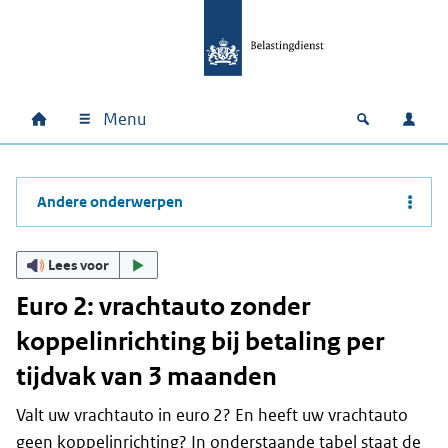
Ga naar hoofdinhoud
Ga direct naar hoofdnavigatie
Ga direct naar footer
Menu
Home
Open zoek
Inlo
Hoofdnavigatie
Andere onderwerpen
Lees voor
Euro 2: vrachtauto zonder
koppelinrichting bij betaling per
tijdvak van 3 maanden
Valt uw vrachtauto in euro 2? En heeft uw vrachtauto
geen koppelinrichting? In onderstaande tabel staat de