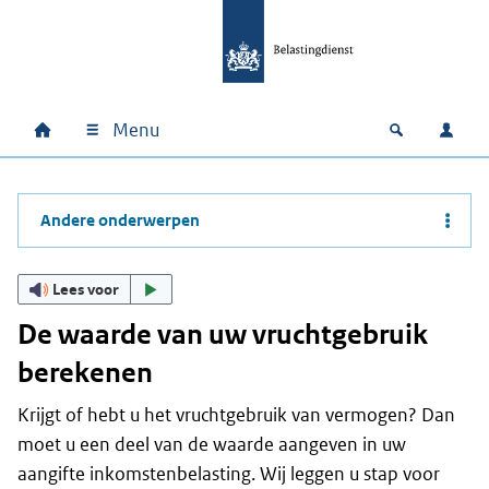
Ga naar hoofdinhoud
Ga direct naar hoofdnavigatie
Ga direct naar footer
Menu
Home
Open zoek
Inlo
Hoofdnavigatie
Andere onderwerpen
Lees voor
De waarde van uw vruchtgebruik
berekenen
Krijgt of hebt u het vruchtgebruik van vermogen? Dan
moet u een deel van de waarde aangeven in uw
aangifte inkomstenbelasting. Wij leggen u stap voor