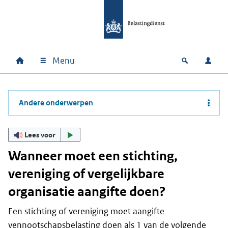
Ga naar hoofdinhoud
Ga direct naar hoofdnavigatie
Ga direct naar footer
Menu
Home
Open zoek
Inlo
Hoofdnavigatie
Andere onderwerpen
Lees voor
Wanneer moet een stichting,
vereniging of vergelijkbare
organisatie aangifte doen?
Een stichting of vereniging moet aangifte
vennootschapsbelasting doen als 1 van de volgende