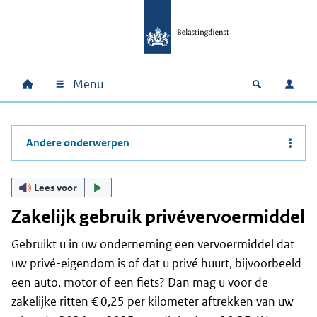
Ga naar hoofdinhoud
Ga direct naar hoofdnavigatie
Ga direct naar footer
Menu
Home
Open zoek
Inlo
Hoofdnavigatie
Andere onderwerpen
Lees voor
Zakelijk gebruik privévervoermiddel
Gebruikt u in uw onderneming een vervoermiddel dat
uw privé-eigendom is of dat u privé huurt, bijvoorbeeld
een auto, motor of een fiets? Dan mag u voor de
zakelijke ritten € 0,25 per kilometer aftrekken van uw