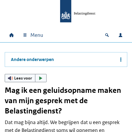
Ga naar hoofdinhoud
Ga direct naar hoofdnavigatie
Ga direct naar footer
Menu
Home
Open zoek
Inlo
Hoofdnavigatie
Andere onderwerpen
Lees voor
Mag ik een geluidsopname maken
van mijn gesprek met de
Belastingdienst?
Dat mag bijna altijd. We begrijpen dat u een gesprek
met de Belastingdienst soms wil opnemen en