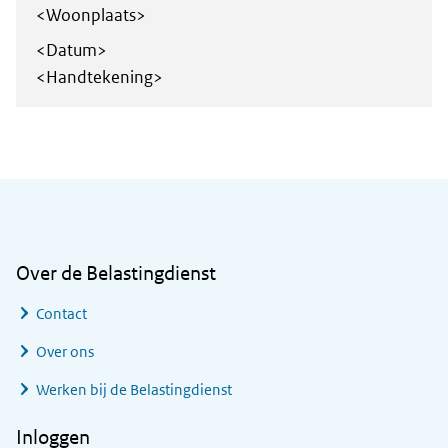
<Woonplaats>
<Datum>
<Handtekening>
Algemene informatie
Over de Belastingdienst
Contact
Over ons
Werken bij de Belastingdienst
Inloggen