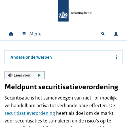
Ga naar hoofdinhoud
Ga direct naar hoofdnavigatie
Ga direct naar footer
Menu
Home
Open zoek
Inlo
Hoofdnavigatie
Andere onderwerpen
Lees voor
Meldpunt securitisatieverordening
Securitisatie is het samenvoegen van niet- of moeilijk
verhandelbare activa tot verhandelbare effecten. De
securitisatieverordening
heeft als doel om de markt
voor securitisaties te stimuleren en de risico’s op te