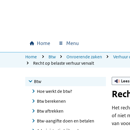
Ga naar hoofdinhoud
Ga direct naar hoofdnavigatie
Ga direct naar footer
Home
Menu
Hoofdnavigatie
U bevindt zich hier:
Home
Btw
Onroerende zaken
Verhuur 
Recht op belaste verhuur vervalt
Lees
Btw
Hoe werkt de btw?
Rech
Btw berekenen
Het rech
Btw aftrekken
of niet 
Btw-aangifte doen en betalen
van voorb