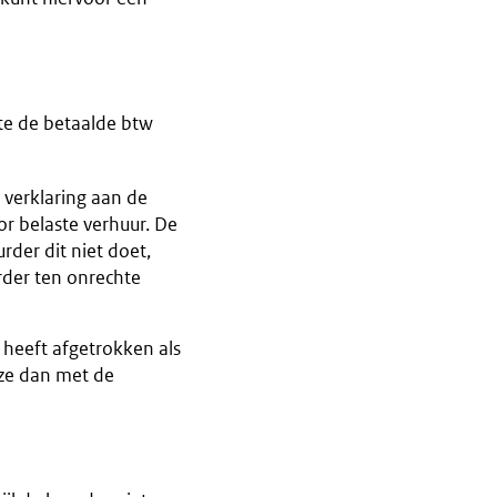
hte de betaalde btw
 verklaring aan de
or belaste verhuur. De
rder dit niet doet,
rder ten onrechte
 heeft afgetrokken als
eze dan met de