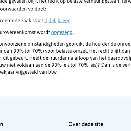
lde gevallen blijft het recht op belaste verhuur bestaan, terw
voorwaarden voldoet:
roerende zaak staat
tijdelijk leeg
.
urovereenkomst wordt
opgezegd
.
onvoorziene omstandigheden gebruikt de huurder de onroe
r dan 90% (of 70%) voor belaste omzet. Het recht blijft dan
n dit gebeurt. Heeft de huurder na afloop van het daaropvo
uw niet voldaan aan de 90%-eis (of 70%-eis)? Dan is de ver
ekjaar vrijgesteld van btw.
en
Over deze site