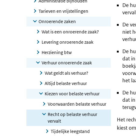
Administratie bijhouden
De hu
Tarieven en vrijstellingen
verva
Onroerende zaken
De ver
niet h
Wat is een onroerende zaak?
verhu
Levering onroerende zaak
De hu
Herziening btw
dat in
Verhuur onroerende zaak
boekj
voorw
Wat geldt als verhuur?
het l
Altijd belaste verhuur
De hu
Kiezen voor belaste verhuur
dat in
Voorwaarden belaste verhuur
terug
Recht op belaste verhuur
Het rech
vervalt
kiest o
Tijdelijke leegstand