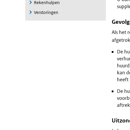
Rekenhulpen
suppl
Verstoringen
Gevolg
Als het 
afgetrok
De hu
verhuu
huurde
kan d
heeft 
De huu
voorb
aftre
Uitzon