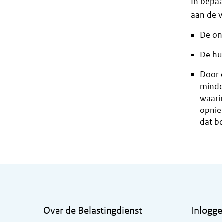
In bepaa
aan de 
De on
De hu
Door 
minde
waari
opnie
dat bo
Algemene informatie
Over de Belastingdienst
Inlogg