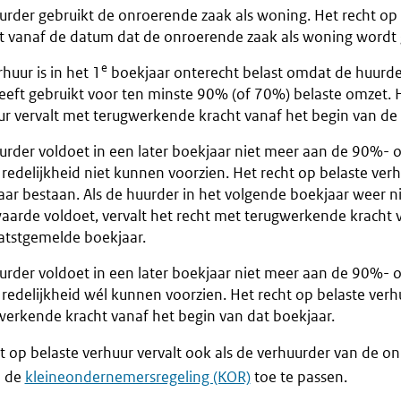
urder gebruikt de onroerende zaak als woning. Het recht op 
lt vanaf de datum dat de onroerende zaak als woning wordt 
e
huur is in het 1
boekjaar onterecht belast omdat de huurd
eeft gebruikt voor ten minste 90% (of 70%) belaste omzet. H
ur vervalt met terugwerkende kracht vanaf het begin van de 
urder voldoet in een later boekjaar niet meer aan de 90%- 
 redelijkheid niet kunnen voorzien. Het recht op belaste verhu
aar bestaan. Als de huurder in het volgende boekjaar weer n
aarde voldoet, vervalt het recht met terugwerkende kracht 
aatstgemelde boekjaar.
urder voldoet in een later boekjaar niet meer aan de 90%- 
 redelijkheid wél kunnen voorzien. Het recht op belaste verh
werkende kracht vanaf het begin van dat boekjaar.
t op belaste verhuur vervalt ook als de verhuurder van de o
m de
kleineondernemersregeling (KOR)
toe te passen.