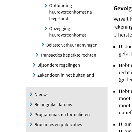
Ontbinding
Gevolg
huurovereenkomst na
leegstand
Vervalt 
rekening
Opzegging
U herstel
huurovereenkomst
Belaste verhuur aanvragen
U stuu
gefac
Transacties beperkte rechten
Bijzondere regelingen
Hebt 
recht
Zakendoen in het buitenland
(gedee
Hebt 
Nieuws
moet 
Belangrijke datums
moet 
nahef
Programma's en formulieren
U kun
Brochures en publicaties
U kun