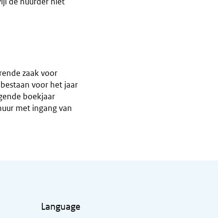
ijl de huurder niet
rende zaak voor
 bestaan voor het jaar
lgende boekjaar
huur met ingang van
Language