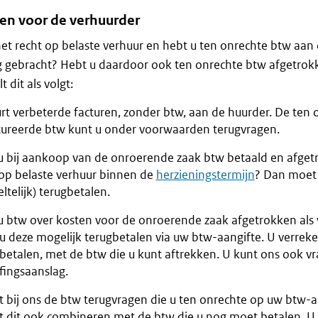
en voor de verhuurder
het recht op belaste verhuur en hebt u ten onrechte btw aan 
 gebracht? Hebt u daardoor ook ten onrechte btw afgetrokk
t dit als volgt:
rt verbeterde facturen, zonder btw, aan de huurder. De ten 
tureerde btw kunt u onder voorwaarden terugvragen.
u bij aankoop van de onroerende zaak btw betaald en afgetr
 op belaste verhuur binnen de
herzieningstermijn
? Dan moet 
ltelijk) terugbetalen.
u btw over kosten voor de onroerende zaak afgetrokken als
u deze mogelijk terugbetalen via uw btw-aangifte. U verreke
betalen, met de btw die u kunt aftrekken. U kunt ons ook 
fingsaanslag.
t bij ons de btw terugvragen die u ten onrechte op uw btw-a
t dit ook combineren met de btw die u nog moet betalen. U 