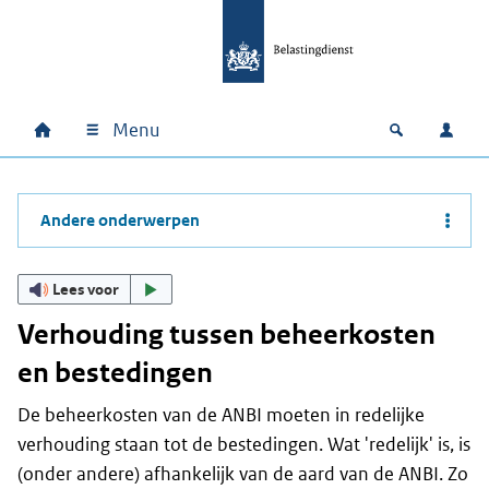
Ga naar hoofdinhoud
Ga direct naar hoofdnavigatie
Ga direct naar footer
Menu
Home
Open zoek
Inlo
Hoofdnavigatie
Andere onderwerpen
Lees voor
Verhouding tussen beheerkosten
en bestedingen
De beheerkosten van de ANBI moeten in redelijke
verhouding staan tot de bestedingen. Wat 'redelijk' is, is
(onder andere) afhankelijk van de aard van de ANBI. Zo