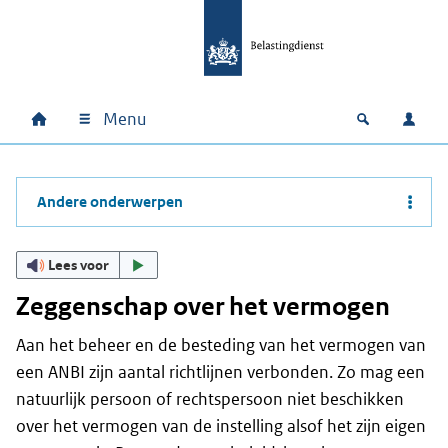
Ga naar hoofdinhoud
Ga direct naar hoofdnavigatie
Ga direct naar footer
Menu
Home
Open zoek
Inlo
Hoofdnavigatie
Andere onderwerpen
Lees voor
Zeggenschap over het vermogen
Aan het beheer en de besteding van het vermogen van
een ANBI zijn aantal richtlijnen verbonden. Zo mag een
natuurlijk persoon of rechtspersoon niet beschikken
over het vermogen van de instelling alsof het zijn eigen