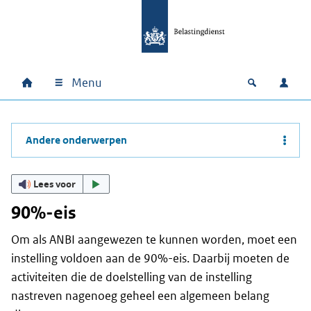
Ga naar hoofdinhoud
Ga direct naar hoofdnavigatie
Ga direct naar footer
Menu
Home
Open zoek
Inlo
Hoofdnavigatie
Andere onderwerpen
Lees voor
90%-eis
Om als ANBI aangewezen te kunnen worden, moet een
instelling voldoen aan de 90%-eis. Daarbij moeten de
activiteiten die de doelstelling van de instelling
nastreven nagenoeg geheel een algemeen belang