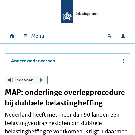
Ga naar hoofdinhoud
Ga direct naar hoofdnavigatie
Ga direct naar footer
Menu
Home
Open zoek
Inlo
Hoofdnavigatie
Andere onderwerpen
Lees voor
MAP: onderlinge overlegprocedure
bij dubbele belastingheffing
Nederland heeft met meer dan 90 landen een
belastingverdrag gesloten om dubbele
belastingheffing te voorkomen. Krijgt u daarmee