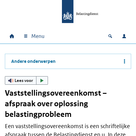
Ga naar hoofdinhoud
Ga direct naar hoofdnavigatie
Ga direct naar footer
Menu
Home
Open zoek
Inlo
Hoofdnavigatie
Andere onderwerpen
Lees voor
Vaststellingsovereenkomst –
afspraak over oplossing
belastingprobleem
Een vaststellingsovereenkomst is een schriftelijke
afspraak tussen de Belastingdienst en u. In deze