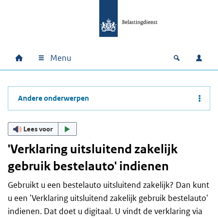
Ga naar hoofdinhoud
Ga direct naar hoofdnavigatie
Ga direct naar footer
Menu
Home
Open zoek
Inlo
Hoofdnavigatie
Andere onderwerpen
Lees voor
'Verklaring uitsluitend zakelijk
gebruik bestelauto' indienen
Gebruikt u een bestelauto uitsluitend zakelijk? Dan kunt
u een 'Verklaring uitsluitend zakelijk gebruik bestelauto'
indienen. Dat doet u digitaal. U vindt de verklaring via