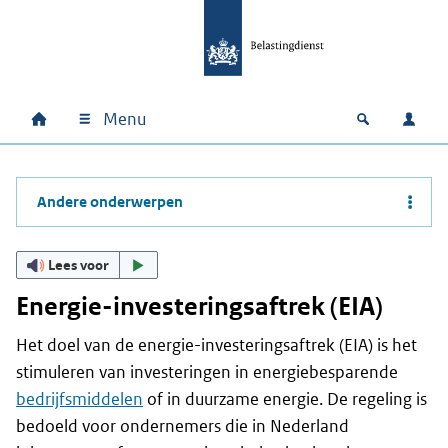
Ga naar hoofdinhoud
Ga direct naar hoofdnavigatie
Ga direct naar footer
Menu
Home
Open zoek
Inlo
Hoofdnavigatie
Andere onderwerpen
Lees voor
Energie-investeringsaftrek (EIA)
Het doel van de energie-investeringsaftrek (EIA) is het
stimuleren van investeringen in energiebesparende
bedrijfsmiddelen
of in duurzame energie. De regeling is
bedoeld voor ondernemers die in Nederland