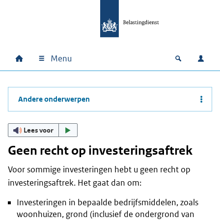
Ga naar hoofdinhoud
Ga direct naar hoofdnavigatie
Ga direct naar footer
Menu
Home
Open zoek
Inlo
Hoofdnavigatie
Andere onderwerpen
Lees voor
Geen recht op investeringsaftrek
Voor sommige investeringen hebt u geen recht op
investeringsaftrek. Het gaat dan om:
Investeringen in bepaalde bedrijfsmiddelen, zoals
woonhuizen, grond (inclusief de ondergrond van