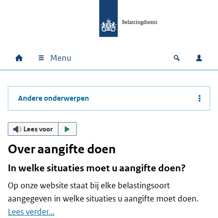
Ga naar hoofdinhoud
Ga direct naar hoofdnavigatie
Ga direct naar footer
Menu
Home
Open zoek
Inlo
Hoofdnavigatie
Andere onderwerpen
Lees voor
Over aangifte doen
In welke situaties moet u aangifte doen?
Op onze website staat bij elke belastingsoort
aangegeven in welke situaties u aangifte moet doen.
Lees verder...